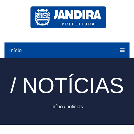
Início
/ NOTÍCIAS
início
/
notícias