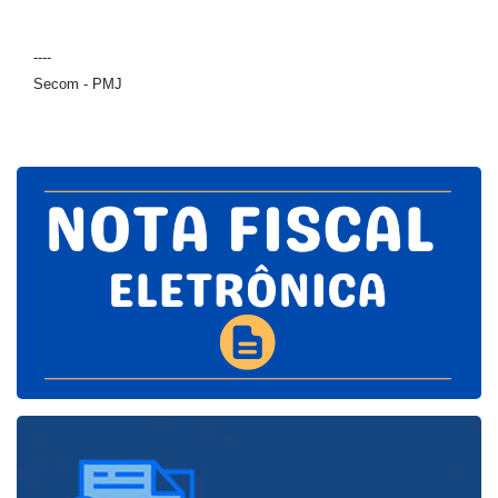
----
Secom - PMJ