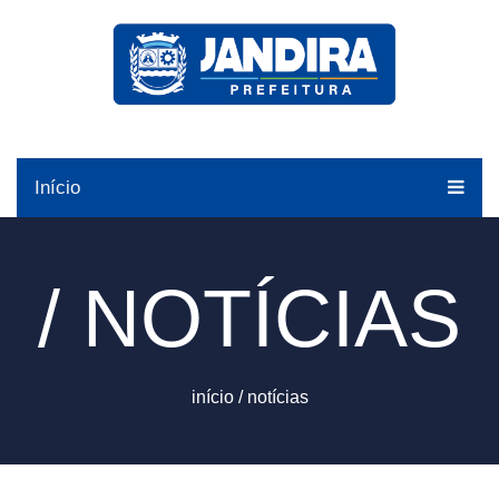
Início
/ NOTÍCIAS
início
/
notícias