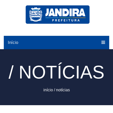
Início
/ NOTÍCIAS
início
/
notícias