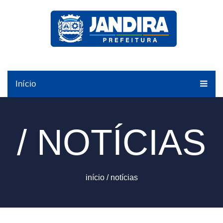
Início
/ NOTÍCIAS
início
/
notícias