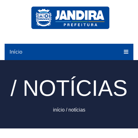
Início
/ NOTÍCIAS
início
/
notícias