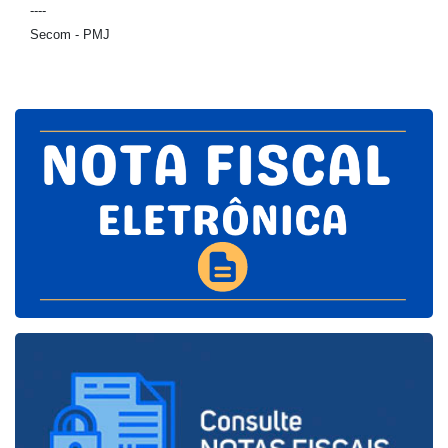
----
Secom - PMJ