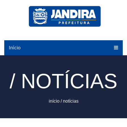
Início
/ NOTÍCIAS
início
/
notícias