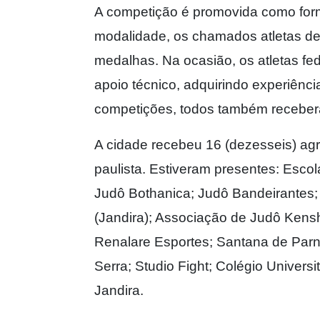
A competição é promovida como forma
modalidade, os chamados atletas d
medalhas. Na ocasião, os atletas fe
apoio técnico, adquirindo experiênc
competições, todos também recebera
A cidade recebeu 16 (dezesseis) agr
paulista. Estiveram presentes: Escol
Judô Bothanica; Judô Bandeirantes
(Jandira); Associação de Judô Kensh
Renalare Esportes; Santana de Par
Serra; Studio Fight; Colégio Universi
Jandira.