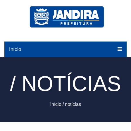
Início
/ NOTÍCIAS
início
/
notícias