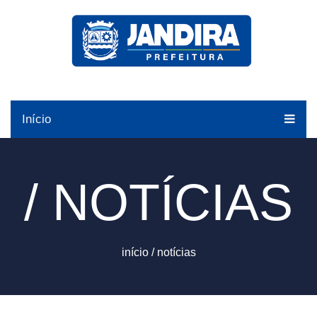
Início
/ NOTÍCIAS
início
/
notícias