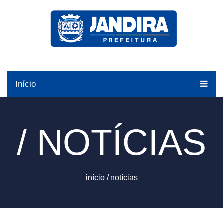
Início
/ NOTÍCIAS
início
/
notícias