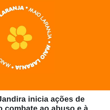
Jandira inicia ações de
o combate ao abuso e à