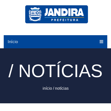
Início
/ NOTÍCIAS
início
/
notícias